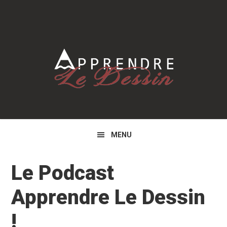
Skip
Skip
to
to
primary
main
navigation
content
MENU
Le Podcast
Apprendre Le Dessin
!