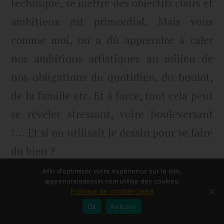
technique, se mettre des objectifs clairs et
ambitieux est primordial. Mais vous
comme moi, on a dû apprendre à caler
nos ambitions artistiques au milieu de
nos obligations du quotidien, du boulot,
de la famille etc. Et à force, tout cela peut
se révéler stressant, voire bouleversant
!… Et si on utilisait le dessin pour se faire
du bien ?
Afin d'optimiser votre expérience sur le site,
apprendreledessin.com utilise des cookies.
Aujourd’hui on va aborder trois
Politique de confidentialité
techniques simplissimes, inspirées de
Ok
Refuser
l’art-thérapie : les pratiquer