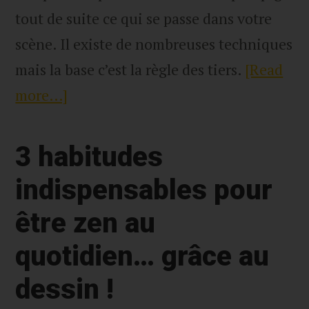
tout de suite ce qui se passe dans votre
scène. Il existe de nombreuses techniques
mais la base c’est la règle des tiers.
[Read
more…]
about
Comment
composer
3 habitudes
une
indispensables pour
image
être zen au
–
La
quotidien… grâce au
Règle
dessin !
des