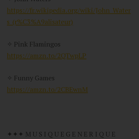
https://fr.wikipedia.org/wiki/John_Water
s_(r%C3%A9alisateur)
✧ Pink Flamingos
https://amzn.to/2QTwpLP
✧ Funny Games
https://amzn.to/2CBEwnM
✦✦✦ M U S I Q U E G E N E R I Q U E