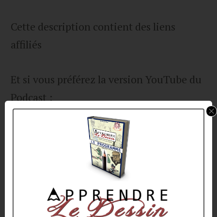
Cette description contient des liens
affiliés
Et si vous préférez la version YouTube du
Podcast :