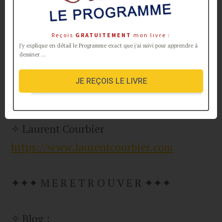
Reçois
GRATUITEMENT
mon livre :
J'y explique en détail le Programme exact que j'ai suivi pour apprendre à
dessiner ...
✦✦✦ M U S I Q U E G E N E R I Q U E
JE REÇOIS LE LIVRE
✦✦✦
✧ Laurent Courbier
https://www.laurentcourbier.com
✦✦✦ M E R E T R O U V E R ✦✦✦
✧ Blog :