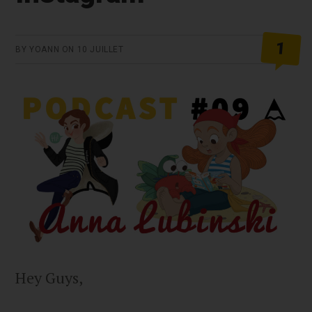
1
BY
YOANN
ON
10 JUILLET
Hey Guys,