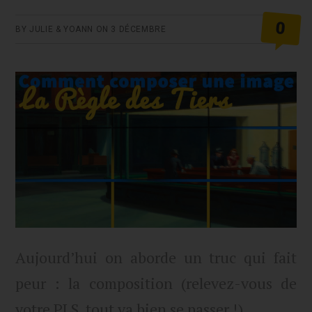
0
BY
JULIE & YOANN
ON
3 DÉCEMBRE
Aujourd’hui on aborde un truc qui fait
peur : la composition (relevez-vous de
votre PLS, tout va bien se passer !).