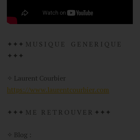
✦✦✦ M U S I Q U E G E N E R I Q U E
✦✦✦
✧ Laurent Courbier
https://www.laurentcourbier.com
✦✦✦ M E R E T R O U V E R ✦✦✦
✧ Blog :