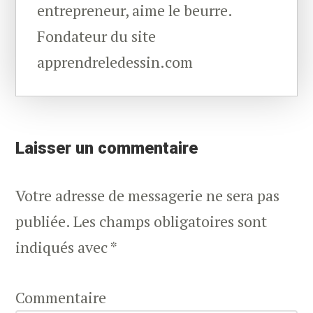
entrepreneur, aime le beurre.
Fondateur du site
apprendreledessin.com
Reader
Reçois
GRATUITEMENT
mon livre :
Interactions
Laisser un commentaire
J'y explique en détail le Programme exact que j'ai suivi pour apprendre à
dessiner ...
Votre adresse de messagerie ne sera pas
JE REÇOIS LE LIVRE
publiée.
Les champs obligatoires sont
indiqués avec
*
Commentaire