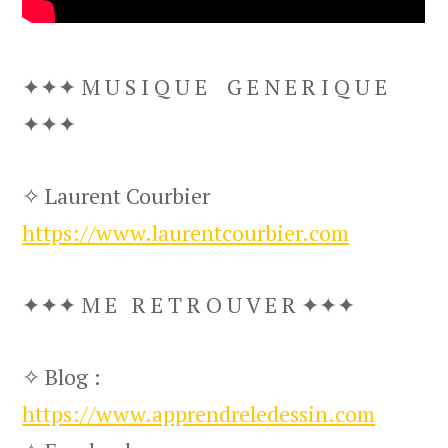
✦✦✦ M U S I Q U E G E N E R I Q U E
✦✦✦
✧ Laurent Courbier
https://www.laurentcourbier.com
✦✦✦ M E R E T R O U V E R ✦✦✦
✧ Blog :
https://www.apprendreledessin.com