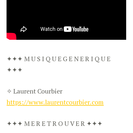
✦✦✦ M U S I Q U E G E N E R I Q U E
✦✦✦
✧ Laurent Courbier
https://www.laurentcourbier.com
✦✦✦ M E R E T R O U V E R ✦✦✦