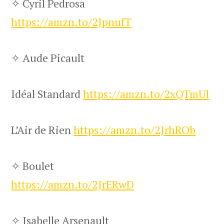
✧ Cyril Pedrosa
https://amzn.to/2JpnufT
✧ Aude Picault
Idéal Standard
https://amzn.to/2xQTmUl
L’Air de Rien
https://amzn.to/2JrhROb
✧ Boulet
https://amzn.to/2JrERwD
✧ Isabelle Arsenault