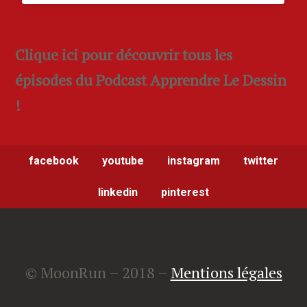
Clique ici pour découvrir tous les
épisodes du Podcast Apprendre Le Dessin
!
facebook
youtube
instagram
twitter
linkedin
pinterest
© MoonRun – 2018 –
Mentions légales