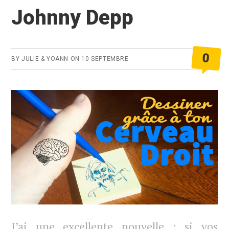
Johnny Depp
0
BY
JULIE & YOANN
ON
10 SEPTEMBRE
J’ai une excellente nouvelle : si vos