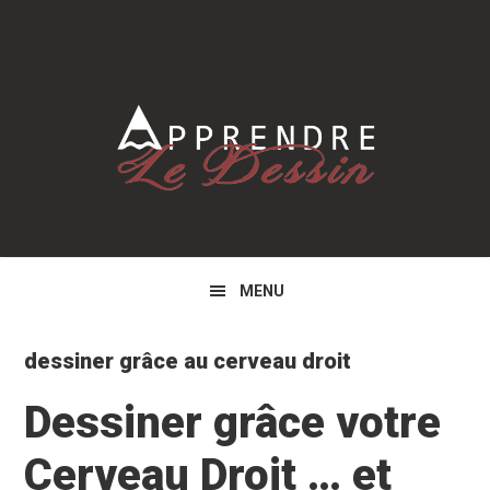
Skip
Skip
Skip
to
to
to
primary
main
primary
navigation
content
sidebar
MENU
dessiner grâce au cerveau droit
Dessiner grâce votre
Cerveau Droit … et