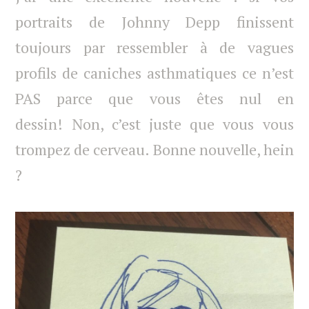
portraits de Johnny Depp finissent
toujours par ressembler à de vagues
profils de caniches asthmatiques ce n’est
PAS parce que vous êtes nul en
dessin! Non, c’est juste que vous vous
trompez de cerveau. Bonne nouvelle, hein
?