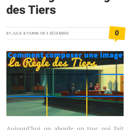
des Tiers
0
BY
JULIE & YOANN
ON
3 DÉCEMBRE
Aujourd’hui on aborde un truc qui fait