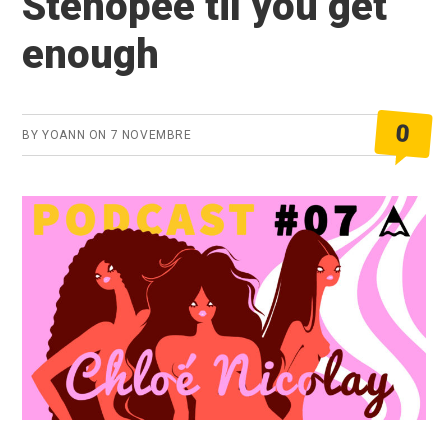
Stenopee til you get
Règle
enough
des
Tiers
0
BY
YOANN
ON
7 NOVEMBRE