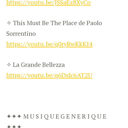
https://youtu.be/JSSaEz8XyCo
✧ This Must Be The Place de Paolo
Sorrentino
https://youtu.be/q0ryRwKkKI4
✧ La Grande Bellezza
https://youtu.be/q6Dxlc6AT2U
✦✦✦ M U S I Q U E G E N E R I Q U E
✦✦✦