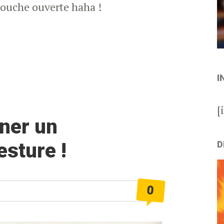
bouche ouverte haha !
I
[
ner un
D
esture !
0