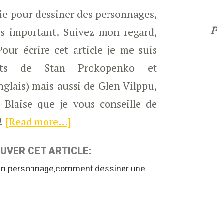
rie pour dessiner des personnages,
P
us important. Suivez mon regard,
ur écrire cet article je me suis
nts de Stan Prokopenko et
glais) mais aussi de Glen Vilppu,
laise que je vous conseille de
 !
[Read more…]
about
Apprendre
UVER CET ARTICLE:
a
 un personnage,comment dessiner une
dessiner
un
personnage