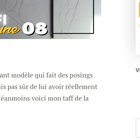
V
lant modèle qui fait des posings
is pas sûr de lui avoir réellement
éanmoins voici mon taff de la
S
for