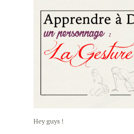
et
du
Nu
!
Hey guys !