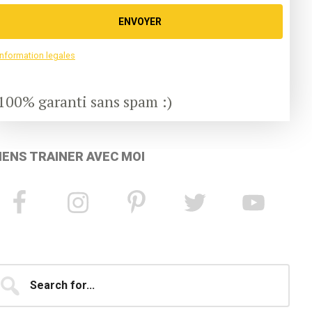
ENVOYER
information legales
100% garanti sans spam :)
IENS TRAINER AVEC MOI
earch
...