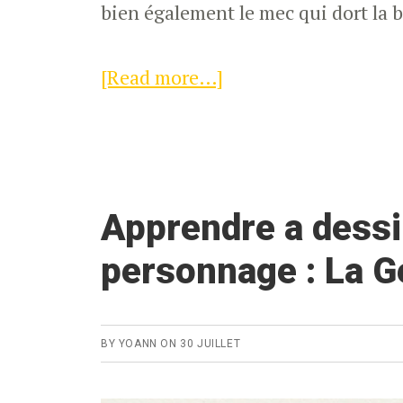
bien également le mec qui dort la 
[Read more…]
about
Weekly
Report
#7
–
Apprendre a dessi
Deux
personnage : La G
pages
de
croquis
BY
YOANN
ON
30 JUILLET
oubliées