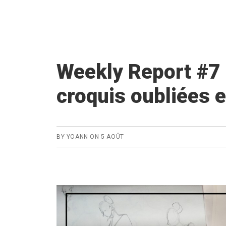
Weekly
Report
#8
–
Weekly Report #7
Super
croquis oubliées e
Séance
de
nu
BY
YOANN
ON
5 AOÛT
!