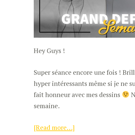
Hey Guys !
Super séance encore une fois ! Bril
hyper intéressants même si je ne su
fait honneur avec mes dessins
N
semaine.
[Read more…]
about