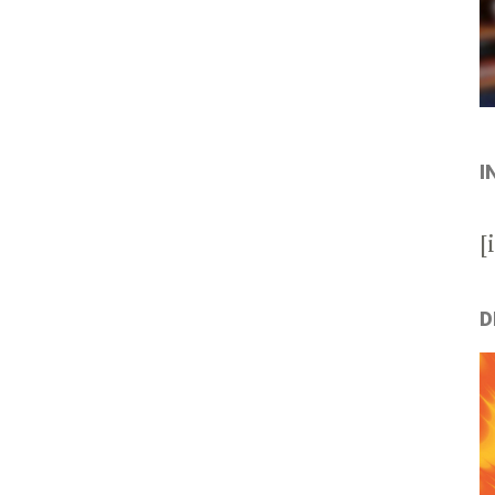
I
[
D