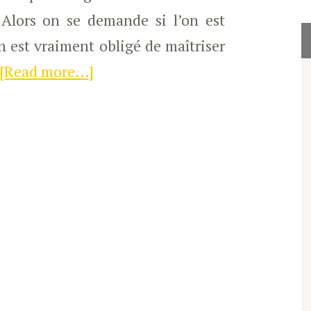
Alors on se demande si l’on est
n est vraiment obligé de maîtriser
[Read more…]
about
Apprendre
à
Dessiner:
CrashCourse
sur
la
Perspective