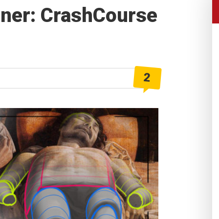
iner: CrashCourse
2