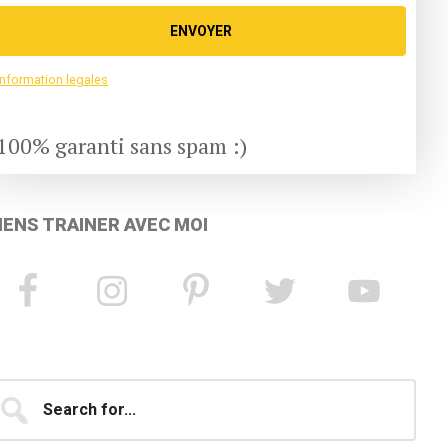
ENVOYER
information legales
100% garanti sans spam :)
IENS TRAINER AVEC MOI
earch
...