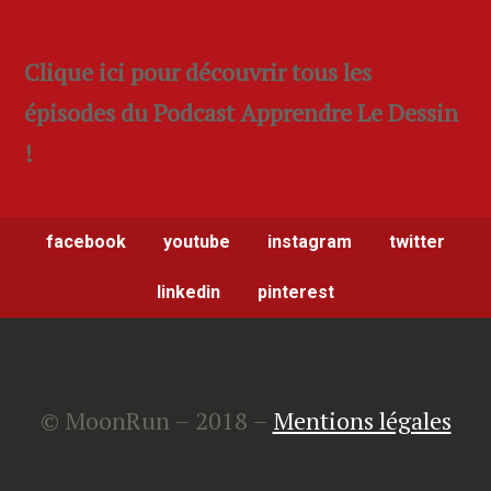
Clique ici pour découvrir tous les
épisodes du Podcast Apprendre Le Dessin
!
facebook
youtube
instagram
twitter
linkedin
pinterest
© MoonRun – 2018 –
Mentions légales