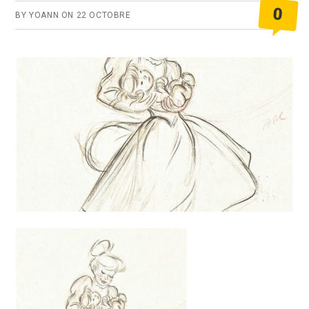
0
BY
YOANN
ON
22 OCTOBRE