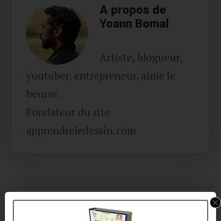
A propos de
Yoann Bomal
Artiste, blogueur,
youtuber, entrepreneur, aime le
beurre.
Fondateur du site
apprendreledessin.com
About
Yoann