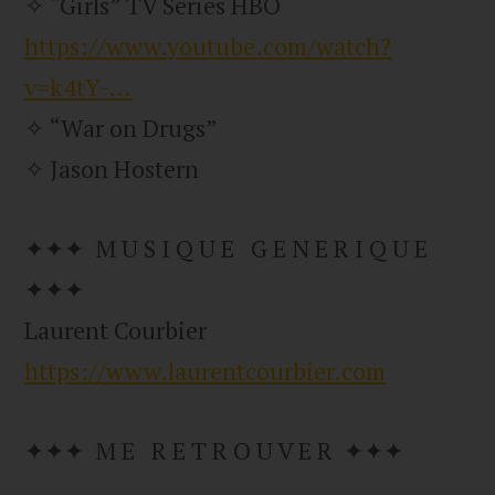
✧ “Girls” TV Series HBO
https://www.youtube.com/watch?
v=k4tY-…
✧ “War on Drugs”
✧ Jason Hostern
✦✦✦ M U S I Q U E G E N E R I Q U E
✦✦✦
Laurent Courbier
https://www.laurentcourbier.com
✦✦✦ M E R E T R O U V E R ✦✦✦