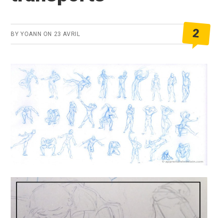
2
BY
YOANN
ON
23 AVRIL