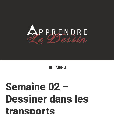
Skip
Skip
Skip
to
to
to
primary
main
primary
navigation
content
sidebar
MENU
Semaine 02 –
Dessiner dans les
transports