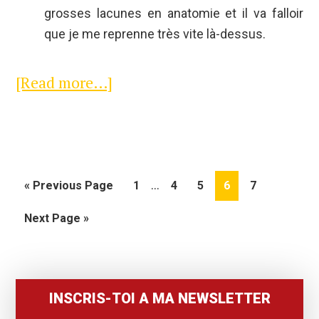
grosses lacunes en anatomie et il va falloir
que je me reprenne très vite là-dessus.
[Read more…]
about
Semaine
03
–
Interim
Dessiner
…
«
Go
Previous Page
Go
1
Go
4
Go
5
Go
6
Go
7
pages
to
to
to
to
to
to
tout
Go
Next Page »
omitted
page
page
page
page
page
le
to
Primary
temps
Sidebar
INSCRIS-TOI A MA NEWSLETTER