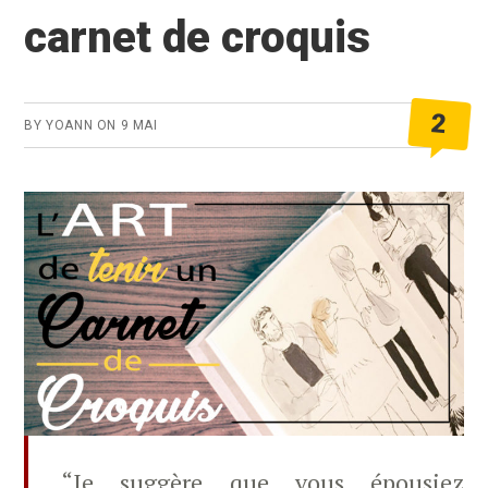
de
carnet de croquis
gesture
2
BY
YOANN
ON
9 MAI
“Je suggère que vous épousiez