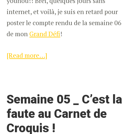
youhou!! Bref, quelques jours sans
internet, et voilà, je suis en retard pour
poster le compte rendu de la semaine 06
de mon
Grand Défi
!
[Read more…]
about
Semaine
06
–
Semaine 05 _ C’est la
Ca
déménage
faute au Carnet de
!
Croquis !