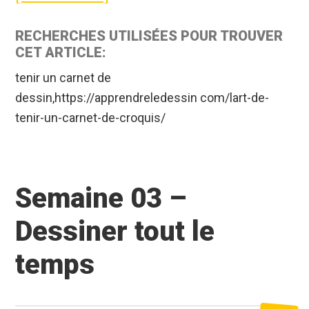
L’Art
RECHERCHES UTILISÉES POUR TROUVER
de
CET ARTICLE:
tenir
tenir un carnet de
un
dessin,https://apprendreledessin com/lart-de-
tenir-un-carnet-de-croquis/
carnet
de
croquis
Semaine 03 –
Dessiner tout le
temps